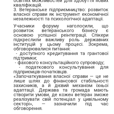
освітніх можливостей для здобуття нових
кваліфікацій.
3. Ветеранське підприємництво: розвиток
власної справи як інструмент економічної
незалежності та психологічної адаптації.
Учасники форуму наголосили, що
розвиток ветеранського бізнесу є
основою успішної реінтеграції. Спікери
підкреслили важливу роль державних
інституцій у цьому процесі. Зокрема,
обговорювалися питання:
- доступного кредитування та грантової
підтримки;
- фахового консультаційного супроводу;
- податкового консультування для
підприємців-початківців.
«Започаткування власної справи — це не
лише шлях до фінансової стабільності
захисників, а й дієвий механізм їхньої
адаптації. Держава та громада мають
створити умови, де кожен ветеран зможе
реалізувати свій потенціал у цивільному
секторі», — зазначили під час
обговорення.