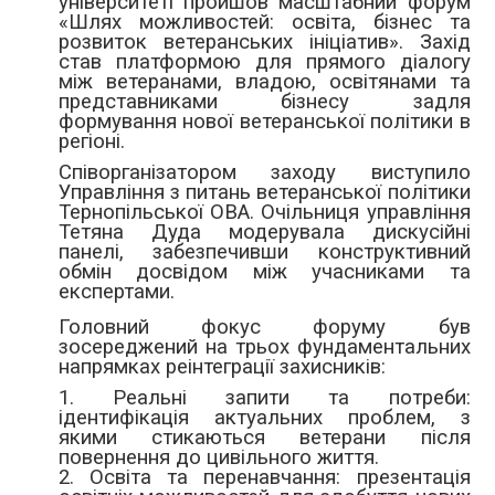
університеті пройшов масштабний форум
«Шлях можливостей: освіта, бізнес та
розвиток ветеранських ініціатив». Захід
став платформою для прямого діалогу
між ветеранами, владою, освітянами та
представниками бізнесу задля
формування нової ветеранської політики в
регіоні.
Співорганізатором заходу виступило
Управління з питань ветеранської політики
Тернопільської ОВА. Очільниця управління
Тетяна Дуда модерувала дискусійні
панелі, забезпечивши конструктивний
обмін досвідом між учасниками та
експертами.
Головний фокус форуму був
зосереджений на трьох фундаментальних
напрямках реінтеграції захисників:
1. Реальні запити та потреби:
ідентифікація актуальних проблем, з
якими стикаються ветерани після
повернення до цивільного життя.
2. Освіта та перенавчання: презентація